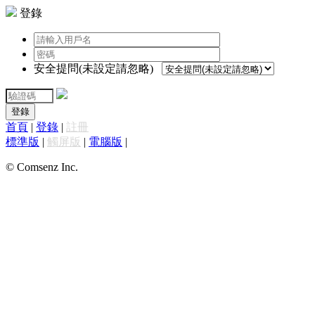
登錄
安全提問(未設定請忽略)
登錄
首頁
|
登錄
|
註冊
標準版
|
觸屏版
|
電腦版
|
© Comsenz Inc.