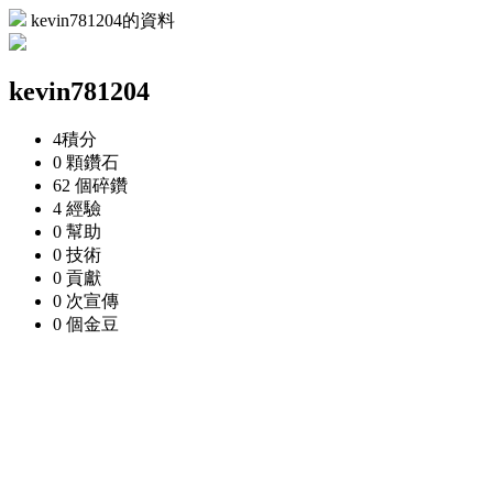
kevin781204的資料
kevin781204
4
積分
0 顆
鑽石
62 個
碎鑽
4
經驗
0
幫助
0
技術
0
貢獻
0 次
宣傳
0 個
金豆