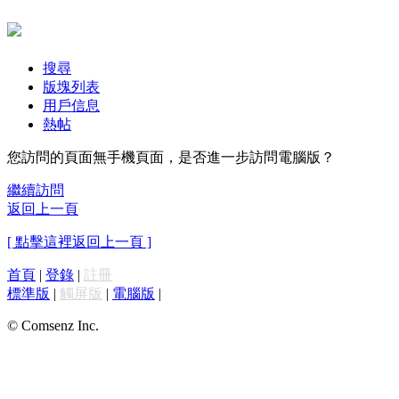
搜尋
版塊列表
用戶信息
熱帖
您訪問的頁面無手機頁面，是否進一步訪問電腦版？
繼續訪問
返回上一頁
[ 點擊這裡返回上一頁 ]
首頁
|
登錄
|
註冊
標準版
|
觸屏版
|
電腦版
|
© Comsenz Inc.