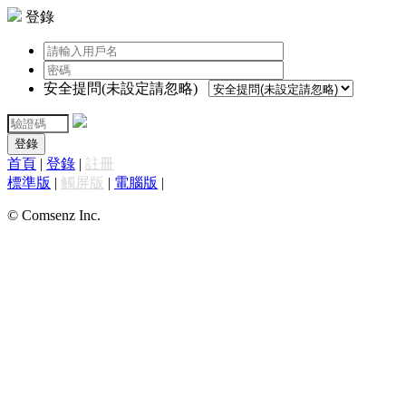
登錄
安全提問(未設定請忽略)
登錄
首頁
|
登錄
|
註冊
標準版
|
觸屏版
|
電腦版
|
© Comsenz Inc.