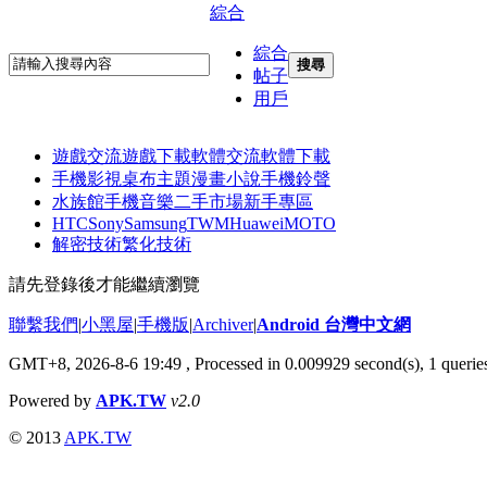
綜合
綜合
搜尋
帖子
用戶
遊戲交流
遊戲下載
軟體交流
軟體下載
手機影視
桌布主題
漫畫小說
手機鈴聲
水族館
手機音樂
二手市場
新手專區
HTC
Sony
Samsung
TWM
Huawei
MOTO
解密技術
繁化技術
請先登錄後才能繼續瀏覽
聯繫我們
|
小黑屋
|
手機版
|
Archiver
|
Android 台灣中文網
GMT+8, 2026-8-6 19:49
, Processed in 0.009929 second(s), 1 quer
Powered by
APK.TW
v2.0
© 2013
APK.TW