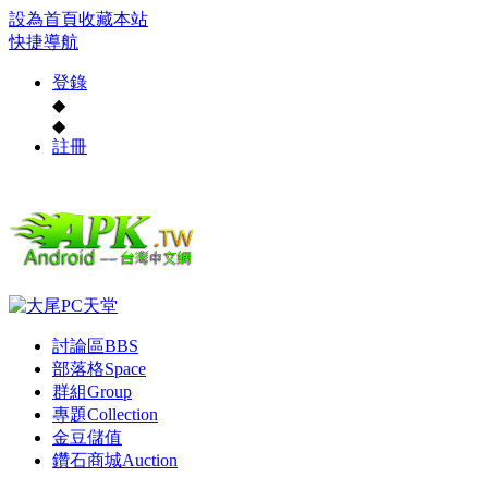
設為首頁
收藏本站
快捷導航
登錄
◆
◆
註冊
討論區
BBS
部落格
Space
群組
Group
專題
Collection
金豆儲值
鑽石商城
Auction