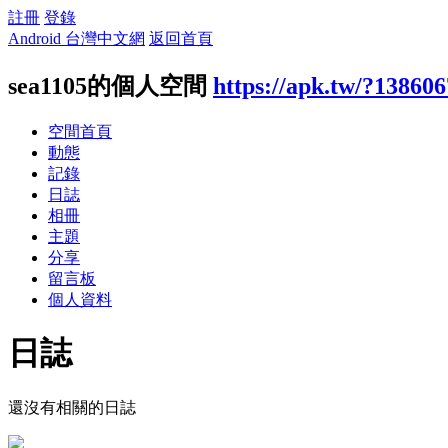
註冊
登錄
Android 台灣中文網
返回首頁
sea1105的個人空間
https://apk.tw/?138606
空間首頁
動態
記錄
日誌
相冊
主題
分享
留言板
個人資料
日誌
還沒有相關的日誌