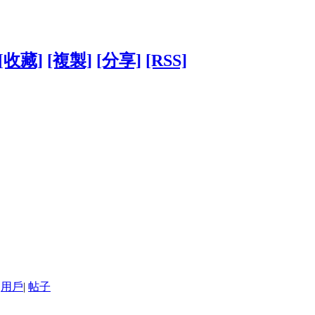
[收藏]
[複製]
[分享]
[RSS]
用戶
|
帖子