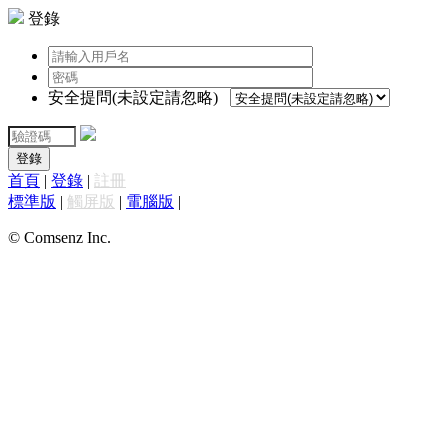
登錄
安全提問(未設定請忽略)
登錄
首頁
|
登錄
|
註冊
標準版
|
觸屏版
|
電腦版
|
© Comsenz Inc.