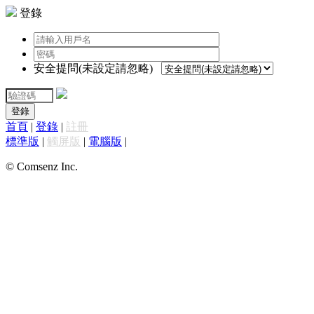
登錄
安全提問(未設定請忽略)
登錄
首頁
|
登錄
|
註冊
標準版
|
觸屏版
|
電腦版
|
© Comsenz Inc.