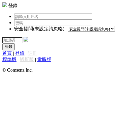
登錄
安全提問(未設定請忽略)
登錄
首頁
|
登錄
|
註冊
標準版
|
觸屏版
|
電腦版
|
© Comsenz Inc.