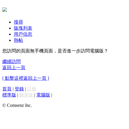
搜尋
版塊列表
用戶信息
熱帖
您訪問的頁面無手機頁面，是否進一步訪問電腦版？
繼續訪問
返回上一頁
[ 點擊這裡返回上一頁 ]
首頁
|
登錄
|
註冊
標準版
|
觸屏版
|
電腦版
|
© Comsenz Inc.