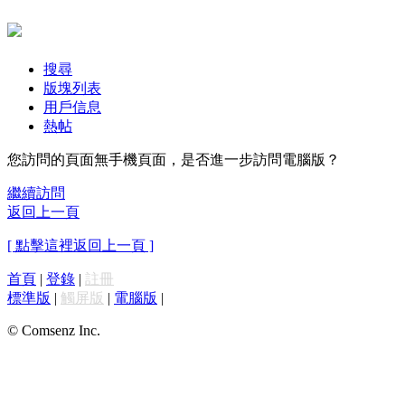
搜尋
版塊列表
用戶信息
熱帖
您訪問的頁面無手機頁面，是否進一步訪問電腦版？
繼續訪問
返回上一頁
[ 點擊這裡返回上一頁 ]
首頁
|
登錄
|
註冊
標準版
|
觸屏版
|
電腦版
|
© Comsenz Inc.