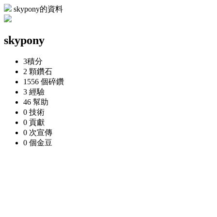
skypony的資料
skypony
3
積分
2 顆
鑽石
1556 個
碎鑽
3
經驗
46
幫助
0
技術
0
貢獻
0 次
宣傳
0 個
金豆