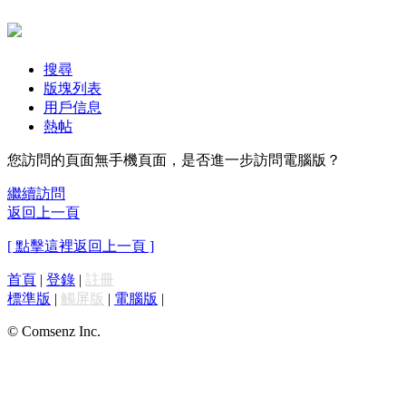
搜尋
版塊列表
用戶信息
熱帖
您訪問的頁面無手機頁面，是否進一步訪問電腦版？
繼續訪問
返回上一頁
[ 點擊這裡返回上一頁 ]
首頁
|
登錄
|
註冊
標準版
|
觸屏版
|
電腦版
|
© Comsenz Inc.