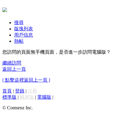
搜尋
版塊列表
用戶信息
熱帖
您訪問的頁面無手機頁面，是否進一步訪問電腦版？
繼續訪問
返回上一頁
[ 點擊這裡返回上一頁 ]
首頁
|
登錄
|
註冊
標準版
|
觸屏版
|
電腦版
|
© Comsenz Inc.