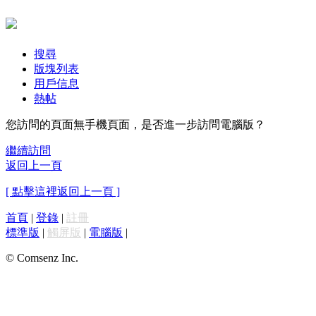
搜尋
版塊列表
用戶信息
熱帖
您訪問的頁面無手機頁面，是否進一步訪問電腦版？
繼續訪問
返回上一頁
[ 點擊這裡返回上一頁 ]
首頁
|
登錄
|
註冊
標準版
|
觸屏版
|
電腦版
|
© Comsenz Inc.