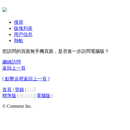
搜尋
版塊列表
用戶信息
熱帖
您訪問的頁面無手機頁面，是否進一步訪問電腦版？
繼續訪問
返回上一頁
[ 點擊這裡返回上一頁 ]
首頁
|
登錄
|
註冊
標準版
|
觸屏版
|
電腦版
|
© Comsenz Inc.