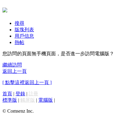
搜尋
版塊列表
用戶信息
熱帖
您訪問的頁面無手機頁面，是否進一步訪問電腦版？
繼續訪問
返回上一頁
[ 點擊這裡返回上一頁 ]
首頁
|
登錄
|
註冊
標準版
|
觸屏版
|
電腦版
|
© Comsenz Inc.