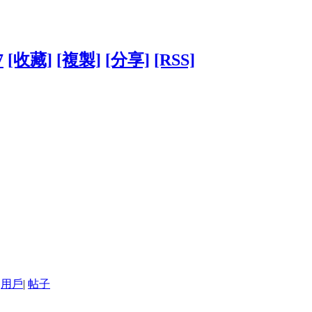
7
[收藏]
[複製]
[分享]
[RSS]
用戶
|
帖子