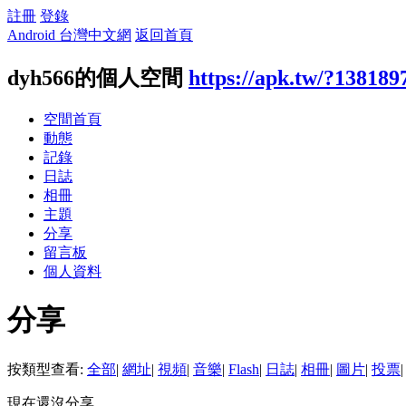
註冊
登錄
Android 台灣中文網
返回首頁
dyh566的個人空間
https://apk.tw/?138189
空間首頁
動態
記錄
日誌
相冊
主題
分享
留言板
個人資料
分享
按類型查看:
全部
|
網址
|
視頻
|
音樂
|
Flash
|
日誌
|
相冊
|
圖片
|
投票
|
現在還沒分享