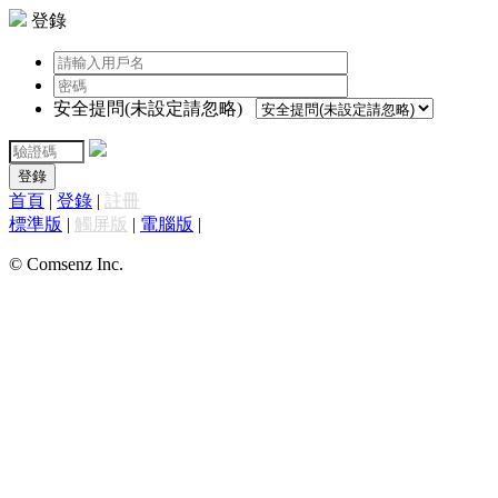
登錄
安全提問(未設定請忽略)
登錄
首頁
|
登錄
|
註冊
標準版
|
觸屏版
|
電腦版
|
© Comsenz Inc.