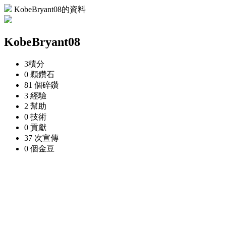
KobeBryant08的資料
KobeBryant08
3
積分
0 顆
鑽石
81 個
碎鑽
3
經驗
2
幫助
0
技術
0
貢獻
37 次
宣傳
0 個
金豆