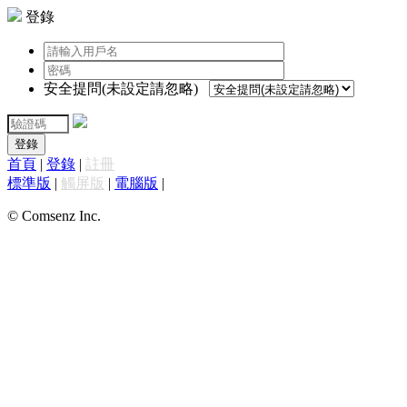
登錄
安全提問(未設定請忽略)
登錄
首頁
|
登錄
|
註冊
標準版
|
觸屏版
|
電腦版
|
© Comsenz Inc.