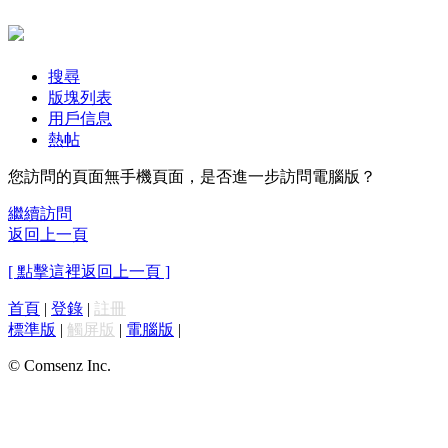
搜尋
版塊列表
用戶信息
熱帖
您訪問的頁面無手機頁面，是否進一步訪問電腦版？
繼續訪問
返回上一頁
[ 點擊這裡返回上一頁 ]
首頁
|
登錄
|
註冊
標準版
|
觸屏版
|
電腦版
|
© Comsenz Inc.