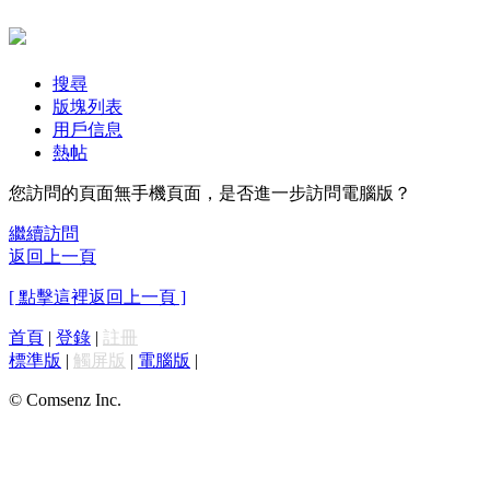
搜尋
版塊列表
用戶信息
熱帖
您訪問的頁面無手機頁面，是否進一步訪問電腦版？
繼續訪問
返回上一頁
[ 點擊這裡返回上一頁 ]
首頁
|
登錄
|
註冊
標準版
|
觸屏版
|
電腦版
|
© Comsenz Inc.