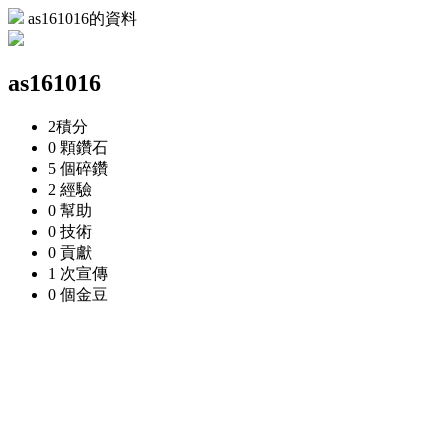
as161016的資料
as161016
2
積分
0 顆
鑽石
5 個
碎鑽
2
經驗
0
幫助
0
技術
0
貢獻
1 次
宣傳
0 個
金豆