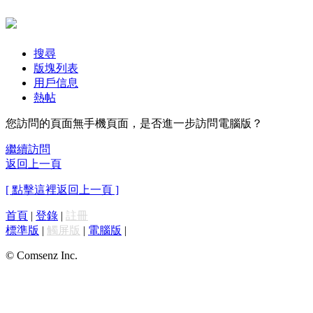
搜尋
版塊列表
用戶信息
熱帖
您訪問的頁面無手機頁面，是否進一步訪問電腦版？
繼續訪問
返回上一頁
[ 點擊這裡返回上一頁 ]
首頁
|
登錄
|
註冊
標準版
|
觸屏版
|
電腦版
|
© Comsenz Inc.