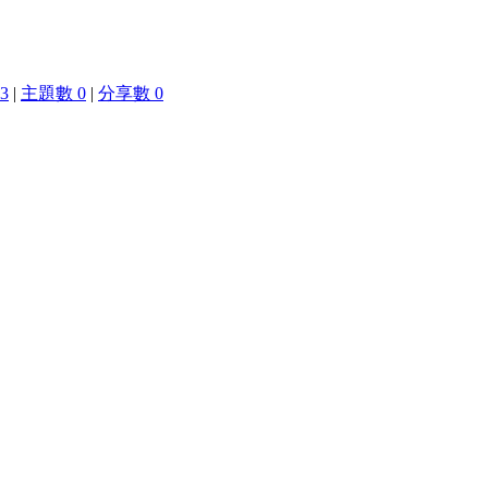
3
|
主題數 0
|
分享數 0