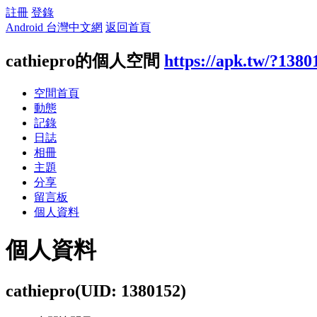
註冊
登錄
Android 台灣中文網
返回首頁
cathiepro的個人空間
https://apk.tw/?1380
空間首頁
動態
記錄
日誌
相冊
主題
分享
留言板
個人資料
個人資料
cathiepro
(UID: 1380152)