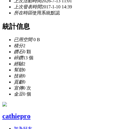
上次活動時間
2026-7-13 11:01
上次發表時間
2017-1-10 14:39
所在時區
使用系統默認
統計信息
已用空間
0 B
積分
2
鑽石
0 顆
碎鑽
13 個
經驗
2
幫助
0
技術
0
貢獻
0
宣傳
0 次
金豆
0 個
cathiepro
加為好友