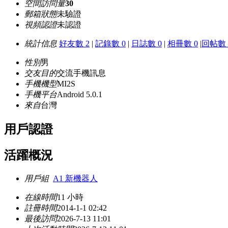
空間訪問量
30
郵箱狀態
未驗證
視頻認證
未認證
統計信息
好友數 2
|
記錄數 0
|
日誌數 0
|
相冊數 0
|
回帖數 
性別
男
交友目的
交流手機訊息
手機機型
MI2S
手機平台
Android 5.0.1
來自
台灣
用戶認證
活躍概況
用戶組
A1 新機器人
在線時間
11 小時
註冊時間
2014-1-1 02:42
最後訪問
2026-7-13 11:01