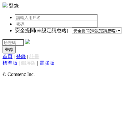
登錄
安全提問(未設定請忽略)
登錄
首頁
|
登錄
|
註冊
標準版
|
觸屏版
|
電腦版
|
© Comsenz Inc.