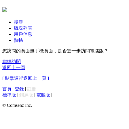
搜尋
版塊列表
用戶信息
熱帖
您訪問的頁面無手機頁面，是否進一步訪問電腦版？
繼續訪問
返回上一頁
[ 點擊這裡返回上一頁 ]
首頁
|
登錄
|
註冊
標準版
|
觸屏版
|
電腦版
|
© Comsenz Inc.