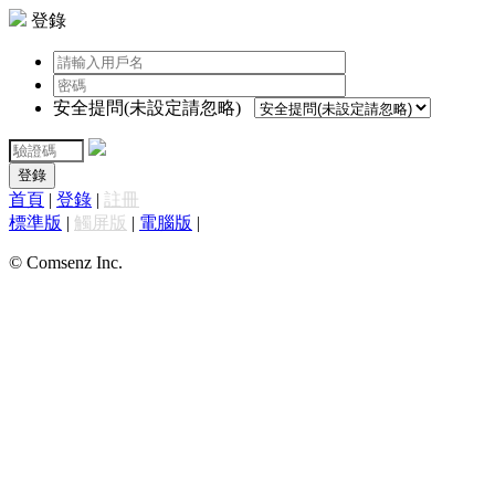
登錄
安全提問(未設定請忽略)
登錄
首頁
|
登錄
|
註冊
標準版
|
觸屏版
|
電腦版
|
© Comsenz Inc.