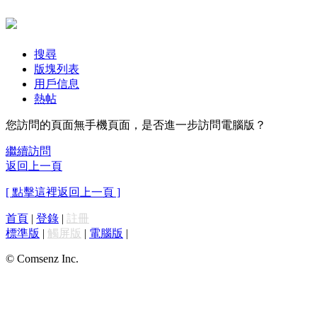
搜尋
版塊列表
用戶信息
熱帖
您訪問的頁面無手機頁面，是否進一步訪問電腦版？
繼續訪問
返回上一頁
[ 點擊這裡返回上一頁 ]
首頁
|
登錄
|
註冊
標準版
|
觸屏版
|
電腦版
|
© Comsenz Inc.