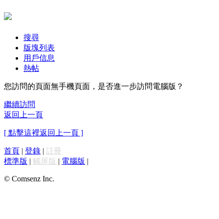
搜尋
版塊列表
用戶信息
熱帖
您訪問的頁面無手機頁面，是否進一步訪問電腦版？
繼續訪問
返回上一頁
[ 點擊這裡返回上一頁 ]
首頁
|
登錄
|
註冊
標準版
|
觸屏版
|
電腦版
|
© Comsenz Inc.