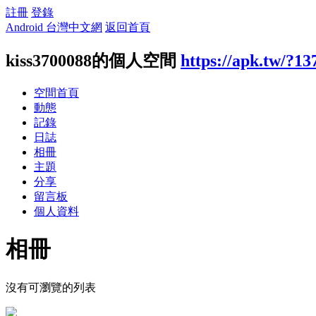
註冊
登錄
Android 台灣中文網
返回首頁
kiss3700088的個人空間
https://apk.tw/?13
空間首頁
動態
記錄
日誌
相冊
主題
分享
留言板
個人資料
相冊
沒有可瀏覽的列表