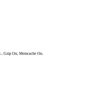
es , Gzip On, Memcache On.