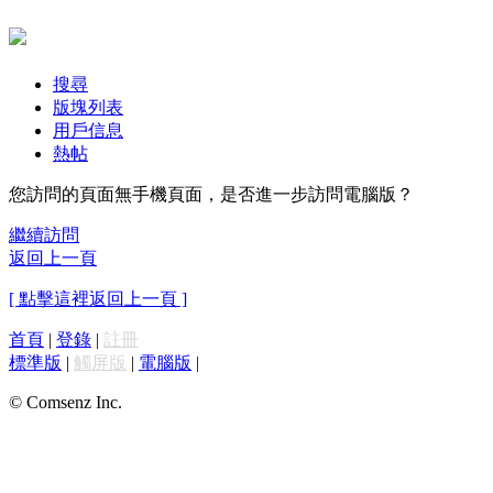
搜尋
版塊列表
用戶信息
熱帖
您訪問的頁面無手機頁面，是否進一步訪問電腦版？
繼續訪問
返回上一頁
[ 點擊這裡返回上一頁 ]
首頁
|
登錄
|
註冊
標準版
|
觸屏版
|
電腦版
|
© Comsenz Inc.