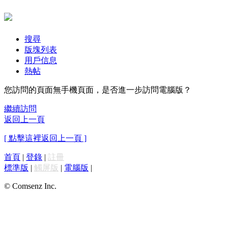
搜尋
版塊列表
用戶信息
熱帖
您訪問的頁面無手機頁面，是否進一步訪問電腦版？
繼續訪問
返回上一頁
[ 點擊這裡返回上一頁 ]
首頁
|
登錄
|
註冊
標準版
|
觸屏版
|
電腦版
|
© Comsenz Inc.