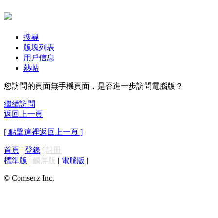
搜尋
版塊列表
用戶信息
熱帖
您訪問的頁面無手機頁面，是否進一步訪問電腦版？
繼續訪問
返回上一頁
[ 點擊這裡返回上一頁 ]
首頁
|
登錄
|
註冊
標準版
|
觸屏版
|
電腦版
|
© Comsenz Inc.