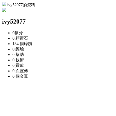
ivy52077的資料
ivy52077
0
積分
0 顆
鑽石
184 個
碎鑽
0
經驗
0
幫助
0
技術
0
貢獻
0 次
宣傳
0 個
金豆