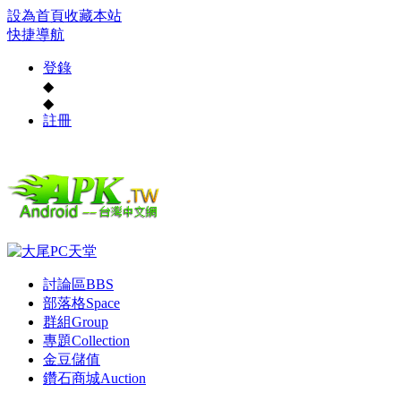
設為首頁
收藏本站
快捷導航
登錄
◆
◆
註冊
討論區
BBS
部落格
Space
群組
Group
專題
Collection
金豆儲值
鑽石商城
Auction