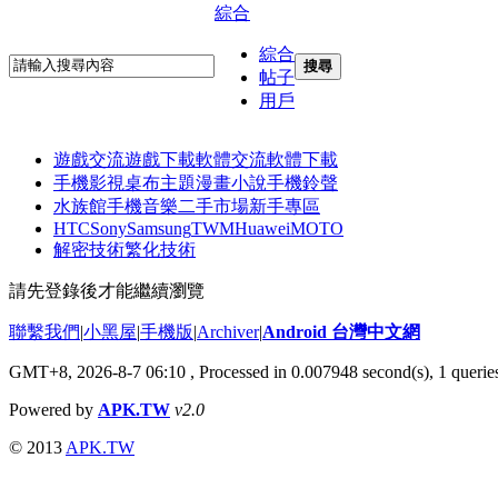
綜合
綜合
搜尋
帖子
用戶
遊戲交流
遊戲下載
軟體交流
軟體下載
手機影視
桌布主題
漫畫小說
手機鈴聲
水族館
手機音樂
二手市場
新手專區
HTC
Sony
Samsung
TWM
Huawei
MOTO
解密技術
繁化技術
請先登錄後才能繼續瀏覽
聯繫我們
|
小黑屋
|
手機版
|
Archiver
|
Android 台灣中文網
GMT+8, 2026-8-7 06:10
, Processed in 0.007948 second(s), 1 quer
Powered by
APK.TW
v2.0
© 2013
APK.TW