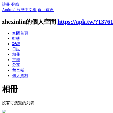
註冊
登錄
Android 台灣中文網
返回首頁
zhexinlin的個人空間
https://apk.tw/?1376
空間首頁
動態
記錄
日誌
相冊
主題
分享
留言板
個人資料
相冊
沒有可瀏覽的列表