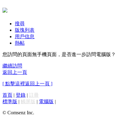
搜尋
版塊列表
用戶信息
熱帖
您訪問的頁面無手機頁面，是否進一步訪問電腦版？
繼續訪問
返回上一頁
[ 點擊這裡返回上一頁 ]
首頁
|
登錄
|
註冊
標準版
|
觸屏版
|
電腦版
|
© Comsenz Inc.