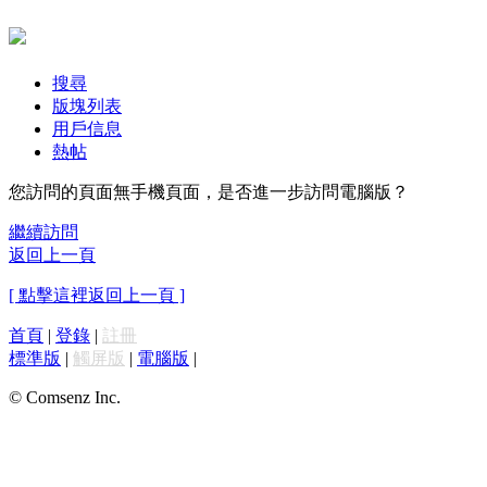
搜尋
版塊列表
用戶信息
熱帖
您訪問的頁面無手機頁面，是否進一步訪問電腦版？
繼續訪問
返回上一頁
[ 點擊這裡返回上一頁 ]
首頁
|
登錄
|
註冊
標準版
|
觸屏版
|
電腦版
|
© Comsenz Inc.