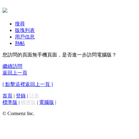
搜尋
版塊列表
用戶信息
熱帖
您訪問的頁面無手機頁面，是否進一步訪問電腦版？
繼續訪問
返回上一頁
[ 點擊這裡返回上一頁 ]
首頁
|
登錄
|
註冊
標準版
|
觸屏版
|
電腦版
|
© Comsenz Inc.