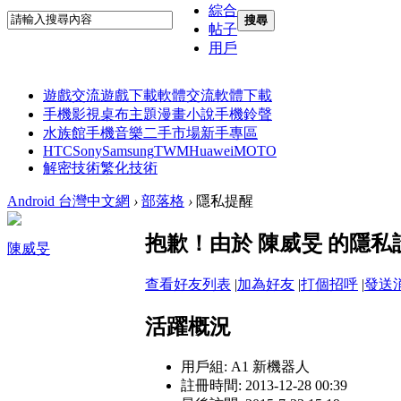
綜合
搜尋
帖子
用戶
遊戲交流
遊戲下載
軟體交流
軟體下載
手機影視
桌布主題
漫畫小說
手機鈴聲
水族館
手機音樂
二手市場
新手專區
HTC
Sony
Samsung
TWM
Huawei
MOTO
解密技術
繁化技術
Android 台灣中文網
›
部落格
›
隱私提醒
抱歉！由於 陳威旻 的隱
陳威旻
查看好友列表
|
加為好友
|
打個招呼
|
發送
活躍概況
用戶組:
A1 新機器人
註冊時間: 2013-12-28 00:39