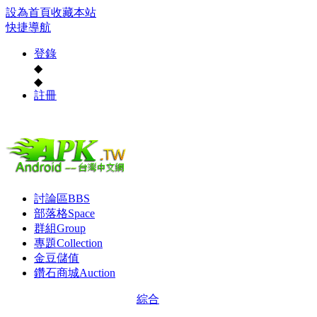
設為首頁
收藏本站
快捷導航
登錄
◆
◆
註冊
討論區
BBS
部落格
Space
群組
Group
專題
Collection
金豆儲值
鑽石商城
Auction
綜合