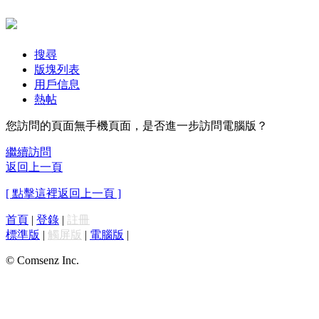
搜尋
版塊列表
用戶信息
熱帖
您訪問的頁面無手機頁面，是否進一步訪問電腦版？
繼續訪問
返回上一頁
[ 點擊這裡返回上一頁 ]
首頁
|
登錄
|
註冊
標準版
|
觸屏版
|
電腦版
|
© Comsenz Inc.