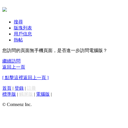
搜尋
版塊列表
用戶信息
熱帖
您訪問的頁面無手機頁面，是否進一步訪問電腦版？
繼續訪問
返回上一頁
[ 點擊這裡返回上一頁 ]
首頁
|
登錄
|
註冊
標準版
|
觸屏版
|
電腦版
|
© Comsenz Inc.