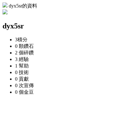
dyx5sr的資料
dyx5sr
3
積分
0 顆
鑽石
2 個
碎鑽
3
經驗
1
幫助
0
技術
0
貢獻
0 次
宣傳
0 個
金豆