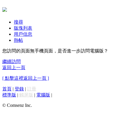
搜尋
版塊列表
用戶信息
熱帖
您訪問的頁面無手機頁面，是否進一步訪問電腦版？
繼續訪問
返回上一頁
[ 點擊這裡返回上一頁 ]
首頁
|
登錄
|
註冊
標準版
|
觸屏版
|
電腦版
|
© Comsenz Inc.