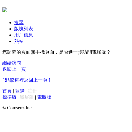
搜尋
版塊列表
用戶信息
熱帖
您訪問的頁面無手機頁面，是否進一步訪問電腦版？
繼續訪問
返回上一頁
[ 點擊這裡返回上一頁 ]
首頁
|
登錄
|
註冊
標準版
|
觸屏版
|
電腦版
|
© Comsenz Inc.