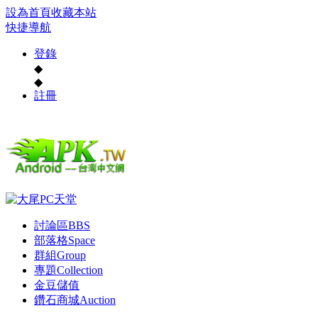
設為首頁
收藏本站
快捷導航
登錄
◆
◆
註冊
討論區
BBS
部落格
Space
群組
Group
專題
Collection
金豆儲值
鑽石商城
Auction