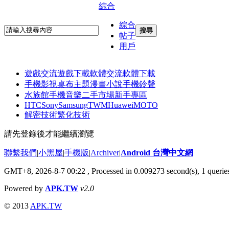
綜合
綜合
搜尋
帖子
用戶
遊戲交流
遊戲下載
軟體交流
軟體下載
手機影視
桌布主題
漫畫小說
手機鈴聲
水族館
手機音樂
二手市場
新手專區
HTC
Sony
Samsung
TWM
Huawei
MOTO
解密技術
繁化技術
請先登錄後才能繼續瀏覽
聯繫我們
|
小黑屋
|
手機版
|
Archiver
|
Android 台灣中文網
GMT+8, 2026-8-7 00:22
, Processed in 0.009273 second(s), 1 quer
Powered by
APK.TW
v2.0
© 2013
APK.TW