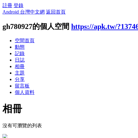
註冊
登錄
Android 台灣中文網
返回首頁
gh780927的個人空間
https://apk.tw/?1374
空間首頁
動態
記錄
日誌
相冊
主題
分享
留言板
個人資料
相冊
沒有可瀏覽的列表